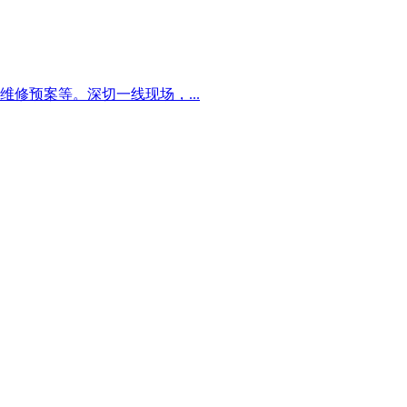
修预案等。深切一线现场，...
资产1亿多元。公司产品有速冻甜糯玉米，芦笋，青豆，草莓，花菜，青刀豆，