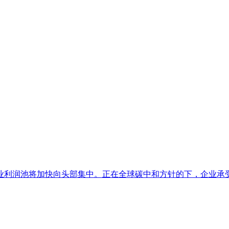
利润池将加快向头部集中。正在全球碳中和方针的下，企业承受能