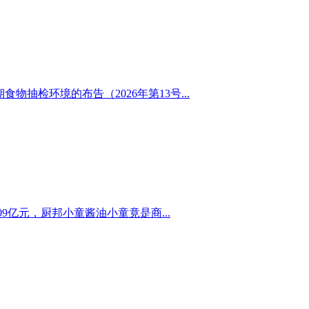
物抽检环境的布告（2026年第13号...
9亿元，厨邦小童酱油小童竟是商...