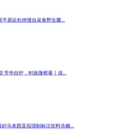
易近杜绝擅自采食野生菌...
芳华自护，时政微察看丨读...
好马来西亚拟强制标注饮料含糖...