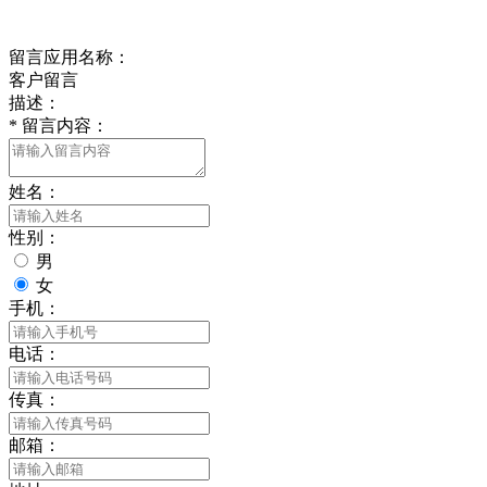
给我留言
留言应用名称：
客户留言
描述：
*
留言内容：
姓名：
性别：
男
女
手机：
电话：
传真：
邮箱：