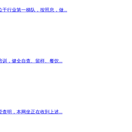
于行业第一梯队，按照息，做...
，健全自查、留样、餐饮...
明，本网坐正在收到上述...