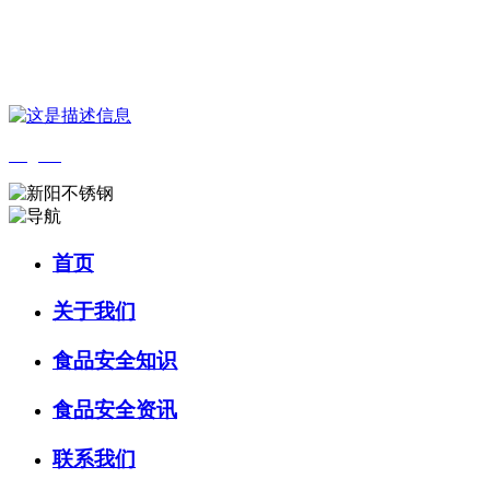
您好，欢迎来到 河北中国·永利集团(304am-VIP认证)官网食品 官方网
站！
English
首页
关于我们
食品安全知识
食品安全资讯
联系我们