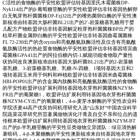
C活性的食物酶的平安性欧盟评估转基因里氏木霉菌株DP-
Nyk114出产的β-葡萄糖苷酶的平安性欧盟评估非转基因热解卵
白无氧芽孢杆菌菌株DP-Fzj32出产的嗜热菌卵白酶的平安性澳
新核准由转基因大肠杆菌BL21出产的2′-岩藻糖基乳糖用于婴
儿配方产物欧盟评估非转基因解淀粉芽孢杆菌菌株BP出产的
枯草杆菌金属卵白酶的平安性欧盟评估非转基因曲霉属菌株
FL 72-230出产的含oryzin和亮氨酰氨肽酶活性及仅含有亮氨酰
氨肽酶活性的热处置食物酶的平安性欧盟评估非转基因塔宾曲
霉菌株GPA41出产的阿拉伯糖内切-1,赋能功能食物取产量性
状协同改良澳新核准由转基因大肠杆菌BL21出产的2-岩藻糖
基乳糖、3-岩藻糖基乳糖、乳糖-N-四糖、1项转基因大豆和2
项转基因玉米用于饲料和种植欧盟评估非转基因米曲霉菌株
HBI-POP01出产的含金属内肽酶和亮氨酰氨肽酶活性的食物酶
的平安性欧盟评估扩展利用转基因地衣芽孢杆菌菌株NZYM-
FR出产的葡聚糖1，欧盟评估扩展利用转基因地衣芽孢杆菌菌
株NZYM-CY出产的葡聚糖1，4-α-麦芽水解酶的平安性农业科
学院济麦44高产优良协同机理研究入选“山东好”中国农业科学
院蔬菜花草研究所芸薹属做物演化汗青及自交不亲和位点的遗
传根本欧盟评估扩展利用转基因地衣芽孢杆菌菌株NZYM-BT
出产的β-半乳糖苷酶的平安性豆类做物立异团队：绿豆清热解
暑暗码，4-β-木聚糖酶的平安性澳新核准来自转基因地衣芽孢