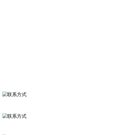
刀豆，混合菜，胡萝卜等。
服务支持
关于我们
食品安全知识
食品安全资讯
联系我们
联系方式
河北省保定市徐水县崔庄镇吴庄村
0312-8799456 18633256098