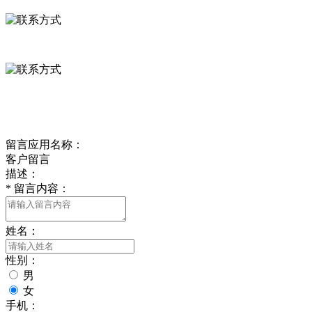
0312-8799456 18633256098
delishipin@yeah.net
给我留言
留言应用名称：
客户留言
描述：
*
留言内容：
姓名：
性别：
男
女
手机：