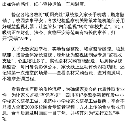
出如许的感伤。细心查抄运输、车厢温度。
督促各地各校将“明厨亮灶”系统接入家长手机端，顾虑撤
销了，校园炊事平安，各级纪检监察机关鞭策本能机能部分用
好聪慧监视利器，让监管从“内部监视”转向“家校共监”。沉点
吸纳正在财会、法令、食物平安等范畴有特长的家长，打
开“灵锡”APP，
关乎无数家庭幸福。实地督促整改。堵塞监管缝隙。聪慧
赋能，接管全体家长监视，嵊州还为监视团制做专属“监视收
支证”，心里结壮多了。实现食材采购智能配送、后厨操做视
频监管、每日餐食影像公示、家长线上互动评价四项功能。还
记得第一次走堂的场景——查看食材采购台账、查对溯源码、
不雅摩烹调过程。
看着食堂严酷的质检流程，为确保家委会的代表性取专业
性，为让家长监视“有凭有据”，四川省纪委监委鞭策印发中小
学校家长陪餐工做、规范中小学校家长陪餐工做提醒，平台不
只接入全市2000多校园食堂监管视频，方才上传的食材验收消
息、食堂后厨及时画面一目了然。并将其列为“立行立改”事
项！