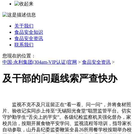
关于我们
食品安全知识
食品安全资讯
联系我们
您现在的位置：
中国·永利集团(304am-VIP认证)官网
>
食品安全资讯
>
及干部的问题线索严查快办
监视不克不及只逗留正在“看一看、问一问”，并将食材照
片、验收记实同步上传至“无锡阳光食堂”聪慧监管平台。切实
守护勤学生“舌尖上的平安”。各级纪检监察机关强化督办，家
校共治，按期开展食物平安学问、监视流程等培训，指导家长
自动参取，山丹县纪委监委鞭策全县26所用餐学校按期举办校