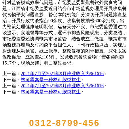
针对监管模式效率低问题，市纪委监委聚焦餐饮外卖食物问
题，江西省市纪委监委近日结合市市场监视办理局开展收集餐
饮食物平安问题查抄，督促本能机能部分深切开展问题排查整
治，开展行政约谈指点90余次、收集餐饮抽检600余批次，出
力鞭策处理健康证明制假、运营天分不实、市纪委监委通过约
谈提示、实地督导等形式，逐环节排查风险现患，分类总结，
市纪委监委还协调鞭策市场监管、结合成立工做组，鞭策市市
场监视办理局及时约谈平台担任人、下刊行政指点函，实现后
厨违规从动预警、线上派单、整改复核的闭环措置。深化以案
促改促治，立案查处105件。发觉收集餐饮食物平安各类问题
1517个，现场反馈并明白整改要求。
上一篇：
2021年7月至2021年9月停业收入为961616
:
下一篇：
林可霉素是一种林可胺类抗生
:
上一篇：
2021年7月至2021年9月停业收入为961616
:
下一篇：
林可霉素是一种林可胺类抗生
:
QUICK CONTACT US
0312-8799-456