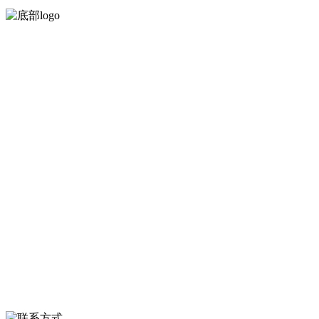
河北中国·永利集团(304am-VIP认证)官网食品有限公司创建于1991年，
是经省级注册的大型农产品加工出口企业，注册资金2000万元，总资
产1亿多元。公司产品有速冻甜糯玉米，芦笋，青豆，草莓，花菜，青
刀豆，混合菜，胡萝卜等。
服务支持
关于我们
食品安全知识
食品安全资讯
联系我们
联系方式