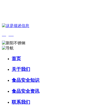
您好，欢迎来到 河北中国·永利集团(304am-VIP认证)官网食品 官方网
站！
English
首页
关于我们
食品安全知识
食品安全资讯
联系我们