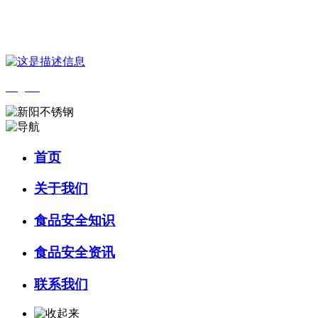
您好，欢迎来到 河北中国·永利集团(304am-VIP认证)官网食品 官方网
English
首页
关于我们
食品安全知识
食品安全资讯
联系我们