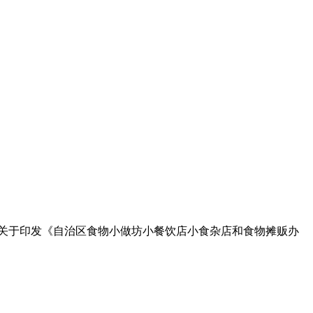
关于印发《自治区食物小做坊小餐饮店小食杂店和食物摊贩办