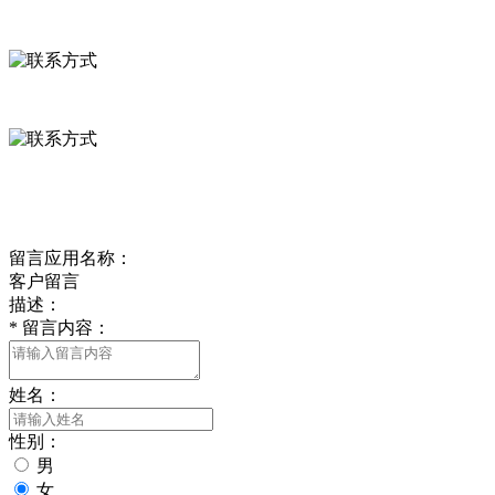
河北省保定市徐水县崔庄镇吴庄村
0312-8799456 18633256098
delishipin@yeah.net
给我留言
留言应用名称：
客户留言
描述：
*
留言内容：
姓名：
性别：
男
女