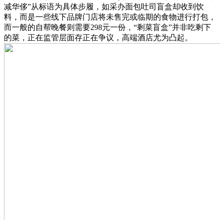
减华侈”从标语为具体步履，如采办面包吐司盲盒却收到饮
料，而是一些线下品牌门店将未售完或临期的食物进行打包，
而一般的自帮晚餐则需要298元一份，“剩菜盲盒”并非吃剩下
的菜，正在监管层面存正在争议，高端酒店尤为凸起。