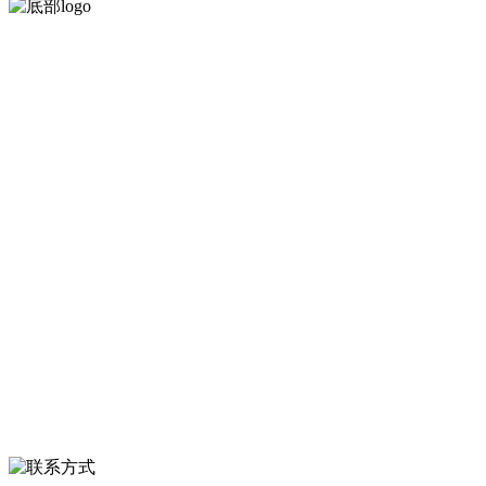
河北中国·永利集团(304am-VIP认证)官网食品有限公司创建于1991年，
是经省级注册的大型农产品加工出口企业，注册资金2000万元，总资
产1亿多元。公司产品有速冻甜糯玉米，芦笋，青豆，草莓，花菜，青
刀豆，混合菜，胡萝卜等。
服务支持
关于我们
食品安全知识
食品安全资讯
联系我们
联系方式