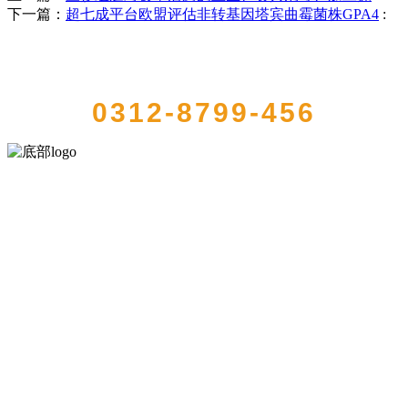
下一篇：
超七成平台欧盟评估非转基因塔宾曲霉菌株GPA4
:
QUICK CONTACT US
0312-8799-456
河北中国·永利集团(304am-VIP认证)官网食品有限公司创建于1991年，
是经省级注册的大型农产品加工出口企业，注册资金2000万元，总资
产1亿多元。公司产品有速冻甜糯玉米，芦笋，青豆，草莓，花菜，青
刀豆，混合菜，胡萝卜等。
服务支持
关于我们
食品安全知识