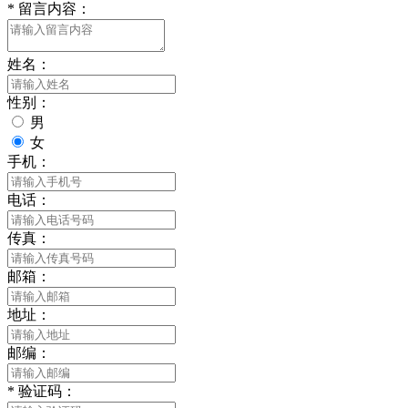
*
留言内容：
姓名：
性别：
男
女
手机：
电话：
传真：
邮箱：
地址：
邮编：
*
验证码：