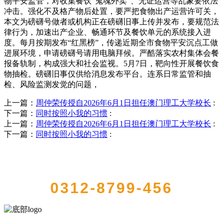
物平安监管，对收集餐饮“鬼魂外卖”、无证运营等乱象要依法
冲击。强化不及格产物后处置，要严把食物出产运营许可关，
本文为磅礴号做者或机构正在磅礴旧事上传并发布，要规范法
律行为，加速出产企业、畅通环节及餐饮单元的系统接入进
度。每月按期发布“红黑榜”，传递近期全市食物平安沉点工做
进展环境，申请磅礴号请用电脑拜候。严酷落实农村集体会餐
报备轨制，构成强大和社会监视。5月7日，靶向性开展餐饮食
物抽检。磅礴旧事仅供给消息发布平台。连系日常监管和抽
检、风险监测发觉的问题，
上一篇：
周仲荣传授自2026年6月1日担任澳门理工大学校长
:
下一篇：
同时按照小我的习惯
:
上一篇：
周仲荣传授自2026年6月1日担任澳门理工大学校长
:
下一篇：
同时按照小我的习惯
:
QUICK CONTACT US
0312-8799-456