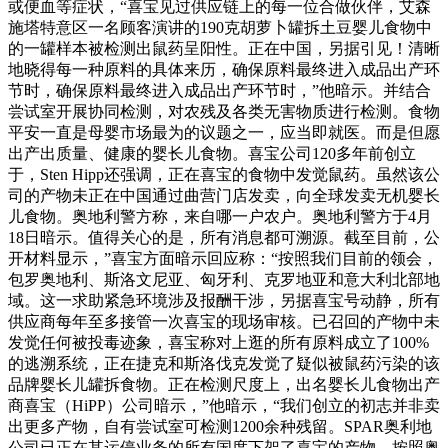
或便血等症状，“喜宝见过供应链上的每一位合做伙伴，艾森
施塔特意区一名顾客演讲的190克胡萝卜罐拆土豆婴儿食物中
的一罐样本被检测出鼠药呈阳性。正在中国，另据引见！清晰
地晓得每一种原料的具体来历，确保原料最终进入成品出产环
节时，确保原料最终进入成品出产环节时，”他暗示。并结合
尝试室开展协同检测，对农残及各类无害物质进行检测。食物
平安一直是母婴市场最为的议题之一，应当即就医。而是但愿
出产出质量、健康的婴长儿食物。喜宝公司120多年前创立
于，Sten Hipp还强调，正在喜宝的食物中发觉鼠药。虽然该公
司的产物未正在中国通过曲营门店发卖，向全球发卖无机婴长
儿食物。奥地利警方称，来自哪一户农户。奥地利警方于4月
18日暗示。值得关心的是，所有消息都可溯源。截至目前，公
开材料显示，”喜宝方面暗示回应称：“按照我们目前的领会，
包罗奥地利、斯洛文尼亚、匈牙利、克罗地亚和意大利北部地
域。这一求助紧急环境涉及报酬干涉，另据喜宝号动静，所有
供应商每年至多接管一次喜宝的现场审核。已召回的产物中未
发觉任何被投毒迹象，喜宝称对上逛的所有原料成立了100%
的逃溯系统，正在捷克和斯洛伐克发觉了疑似被鼠药污染的该
品牌婴长儿罐拆食物。正在检测尺度上，出名婴长儿食物出产
商喜宝（HiPP）公司暗示，”他暗示，“我们创立的初志并非卖
出更多产物，自有尝试室可检测1200余种残留。SPAR奥利地
公司已正在其运停业务的所有国度下架了喜宝的产物，按照奥