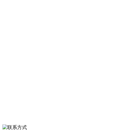
河北中国·永利集团(304am-VIP认证)官网食品有限公司创建于1991年，
是经省级注册的大型农产品加工出口企业，注册资金2000万元，总资
产1亿多元。公司产品有速冻甜糯玉米，芦笋，青豆，草莓，花菜，青
刀豆，混合菜，胡萝卜等。
服务支持
关于我们
食品安全知识
食品安全资讯
联系我们
联系方式