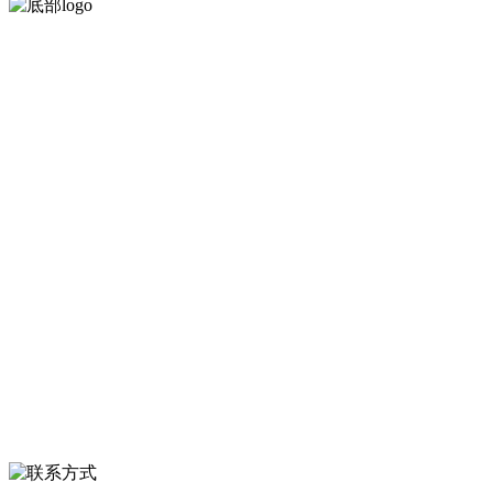
河北中国·永利集团(304am-VIP认证)官网食品有限公司创建于1991年，
是经省级注册的大型农产品加工出口企业，注册资金2000万元，总资
产1亿多元。公司产品有速冻甜糯玉米，芦笋，青豆，草莓，花菜，青
刀豆，混合菜，胡萝卜等。
服务支持
关于我们
食品安全知识
食品安全资讯
联系我们
联系方式