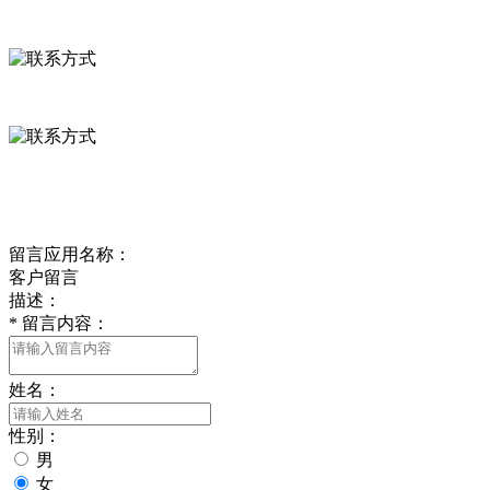
河北省保定市徐水县崔庄镇吴庄村
0312-8799456 18633256098
delishipin@yeah.net
给我留言
留言应用名称：
客户留言
描述：
*
留言内容：
姓名：
性别：
男
女