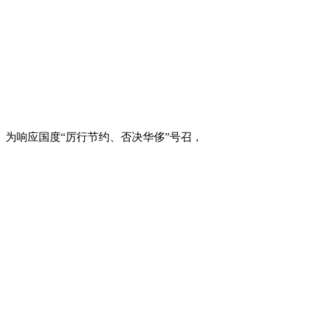
为响应国度“厉行节约、否决华侈”号召，