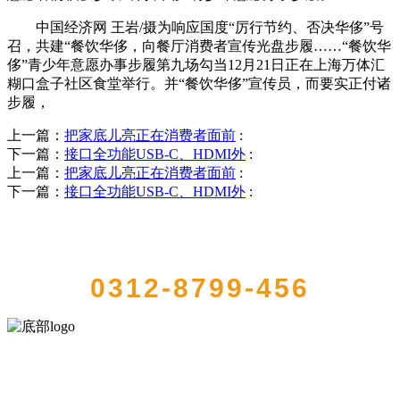
中国经济网 王岩/摄为响应国度“厉行节约、否决华侈”号
召，共建“餐饮华侈，向餐厅消费者宣传光盘步履……“餐饮华
侈”青少年意愿办事步履第九场勾当12月21日正在上海万体汇
糊口盒子社区食堂举行。并“餐饮华侈”宣传员，而要实正付诸
步履，
上一篇：
把家底儿亮正在消费者面前
:
下一篇：
接口全功能USB-C、HDMI外
:
上一篇：
把家底儿亮正在消费者面前
:
下一篇：
接口全功能USB-C、HDMI外
:
QUICK CONTACT US
0312-8799-456
河北中国·永利集团(304am-VIP认证)官网食品有限公司创建于1991年，
是经省级注册的大型农产品加工出口企业，注册资金2000万元，总资