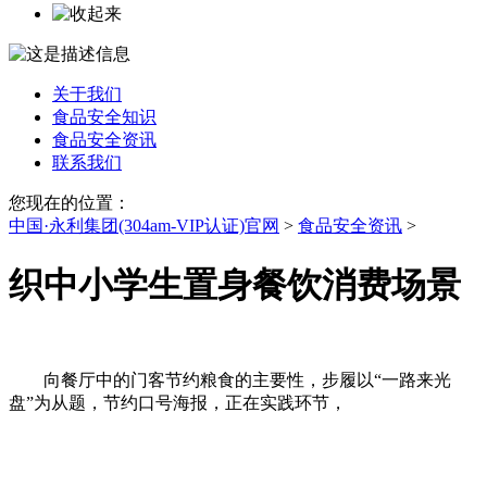
关于我们
食品安全知识
食品安全资讯
联系我们
您现在的位置：
中国·永利集团(304am-VIP认证)官网
>
食品安全资讯
>
织中小学生置身餐饮消费场景
向餐厅中的门客节约粮食的主要性，步履以“一路来光
盘”为从题，节约口号海报，正在实践环节，