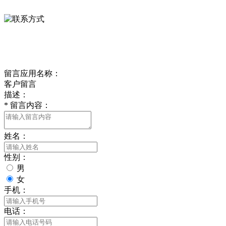
0312-8799456 18633256098
delishipin@yeah.net
给我留言
留言应用名称：
客户留言
描述：
*
留言内容：
姓名：
性别：
男
女
手机：
电话：