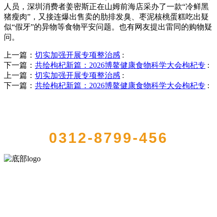
人员，深圳消费者姜密斯正在山姆前海店采办了一款“冷鲜黑
猪瘦肉”，又接连爆出售卖的肋排发臭、枣泥核桃蛋糕吃出疑
似“假牙”的异物等食物平安问题。也有网友提出雷同的购物疑
问。
上一篇：
切实加强开展专项整治感
:
下一篇：
共绘枸杞新篇：2026博鳌健康食物科学大会枸杞专
:
上一篇：
切实加强开展专项整治感
:
下一篇：
共绘枸杞新篇：2026博鳌健康食物科学大会枸杞专
:
QUICK CONTACT US
0312-8799-456
河北中国·永利集团(304am-VIP认证)官网食品有限公司创建于1991年，
是经省级注册的大型农产品加工出口企业，注册资金2000万元，总资
产1亿多元。公司产品有速冻甜糯玉米，芦笋，青豆，草莓，花菜，青