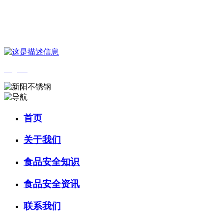
您好，欢迎来到 河北中国·永利集团(304am-VIP认证)官网食品 官方网
站！
English
首页
关于我们
食品安全知识
食品安全资讯
联系我们