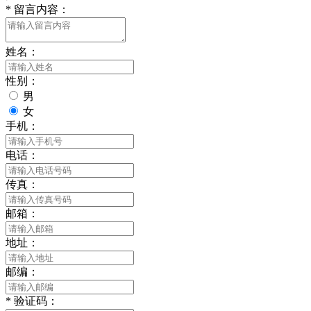
*
留言内容：
姓名：
性别：
男
女
手机：
电话：
传真：
邮箱：
地址：
邮编：
*
验证码：