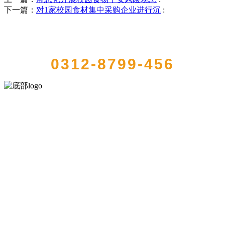
下一篇：
对1家校园食材集中采购企业进行沉
:
QUICK CONTACT US
0312-8799-456
河北中国·永利集团(304am-VIP认证)官网食品有限公司创建于1991年，
是经省级注册的大型农产品加工出口企业，注册资金2000万元，总资
产1亿多元。公司产品有速冻甜糯玉米，芦笋，青豆，草莓，花菜，青
刀豆，混合菜，胡萝卜等。
服务支持
关于我们
食品安全知识