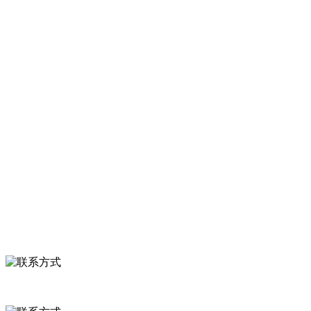
是经省级注册的大型农产品加工出口企业，注册资金2000万元，总资
产1亿多元。公司产品有速冻甜糯玉米，芦笋，青豆，草莓，花菜，青
刀豆，混合菜，胡萝卜等。
服务支持
关于我们
食品安全知识
食品安全资讯
联系我们
联系方式
河北省保定市徐水县崔庄镇吴庄村