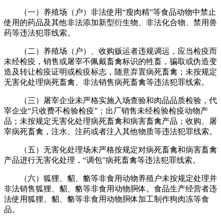
（一）养殖场（户）非法使用“瘦肉精”等食品动物中禁止
使用的药品及其他非法添加新型衍生物、非法化合物、禁用兽
药等违法犯罪线索。
（二）养殖场（户）、收购贩运者违规调运，应当检疫而
未经检疫，销售或屠宰不佩戴畜禽标识的牲畜，骗取或伪造变
造及转让检疫证明或检疫标志，随意弃置病死畜禽；未按规定
无害化处理病死畜禽、非法销售病死畜禽等违法犯罪线索。
（三）屠宰企业未严格实施入场查验和肉品品质检验，代
宰企业“只收费不检验检疫”；出厂销售未经检验检疫动物产
品；未按规定无害化处理病死畜禽和病害畜禽产品；收购、屠
宰病死畜禽，注水、注药或者注入其他物质等违法犯罪线索。
（五）无害化处理场未严格按规定对病死畜禽和病害畜禽
产品进行无害化处理，“调包”病死畜禽等违法犯罪线索。
（六）狐狸、貂、貉等非食用动物养殖户未按规定处理并
非法销售狐狸、貂、貉等非食用动物胴体。食品生产经营者违
法使用狐狸、貂、貉等非食用动物胴体加工制作狗肉冻等食
品。