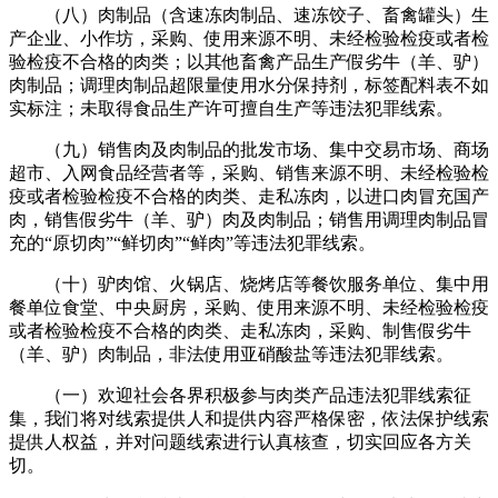
（八）肉制品（含速冻肉制品、速冻饺子、畜禽罐头）生
产企业、小作坊，采购、使用来源不明、未经检验检疫或者检
验检疫不合格的肉类；以其他畜禽产品生产假劣牛（羊、驴）
肉制品；调理肉制品超限量使用水分保持剂，标签配料表不如
实标注；未取得食品生产许可擅自生产等违法犯罪线索。
（九）销售肉及肉制品的批发市场、集中交易市场、商场
超市、入网食品经营者等，采购、销售来源不明、未经检验检
疫或者检验检疫不合格的肉类、走私冻肉，以进口肉冒充国产
肉，销售假劣牛（羊、驴）肉及肉制品；销售用调理肉制品冒
充的“原切肉”“鲜切肉”“鲜肉”等违法犯罪线索。
（十）驴肉馆、火锅店、烧烤店等餐饮服务单位、集中用
餐单位食堂、中央厨房，采购、使用来源不明、未经检验检疫
或者检验检疫不合格的肉类、走私冻肉，采购、制售假劣牛
（羊、驴）肉制品，非法使用亚硝酸盐等违法犯罪线索。
‍（一）欢迎社会各界积极参与肉类产品违法犯罪线索征
集，我们将对线索提供人和提供内容严格保密，依法保护线索
提供人权益，并对问题线索进行认真核查，切实回应各方关
切。