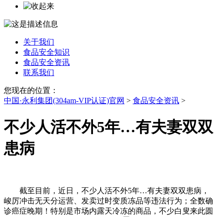
关于我们
食品安全知识
食品安全资讯
联系我们
您现在的位置：
中国·永利集团(304am-VIP认证)官网
>
食品安全资讯
>
不少人活不外5年…有夫妻双双
患病
截至目前，近日，不少人活不外5年…有夫妻双双患病，
峻厉冲击无天分运营、发卖过时变质冻品等违法行为；全数确
诊癌症晚期！特别是市场内露天冷冻的商品，不少白叟来此圆