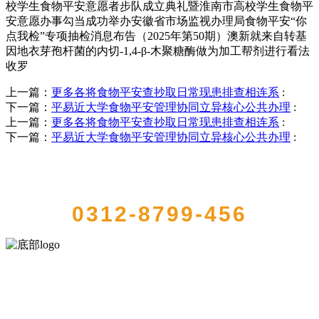
校学生食物平安意愿者步队成立典礼暨淮南市高校学生食物平
安意愿办事勾当成功举办安徽省市场监视办理局食物平安“你
点我检”专项抽检消息布告（2025年第50期）澳新就来自转基
因地衣芽孢杆菌的内切-1,4-β-木聚糖酶做为加工帮剂进行看法
收罗
上一篇：
更多各将食物平安查抄取日常现患排查相连系
:
下一篇：
平易近大学食物平安管理协同立异核心公共办理
:
上一篇：
更多各将食物平安查抄取日常现患排查相连系
:
下一篇：
平易近大学食物平安管理协同立异核心公共办理
:
QUICK CONTACT US
0312-8799-456
河北中国·永利集团(304am-VIP认证)官网食品有限公司创建于1991年，
是经省级注册的大型农产品加工出口企业，注册资金2000万元，总资
产1亿多元。公司产品有速冻甜糯玉米，芦笋，青豆，草莓，花菜，青