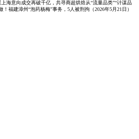
展上海意向成交再破千亿，共寻商超烘焙从“流量品类”“计谋品
福建漳州“泡药杨梅”事务，5人被刑拘（2026年5月21日）
资产1亿多元。公司产品有速冻甜糯玉米，芦笋，青豆，草莓，花菜，青刀豆，