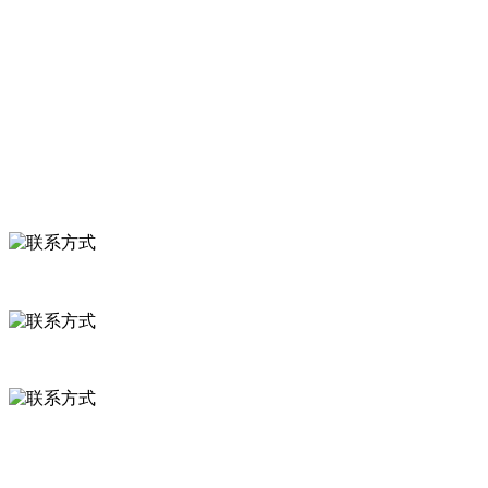
关于我们
食品安全知识
食品安全资讯
联系我们
联系方式
河北省保定市徐水县崔庄镇吴庄村
0312-8799456 18633256098
delishipin@yeah.net
给我留言