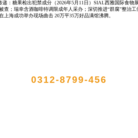
：糖果检出犯禁成分（2026年5月11日）SIAL西雅国际食物
查；瑞幸含酒咖啡特调限成年人采办；深切推进“群腐”整治工做！
在上海成功举办现场曲击 20万平35万好品满馆沸腾。
QUICK CONTACT US
0312-8799-456
91年，是经省级注册的大型农产品加工出口企业，注册资金2000万元，总