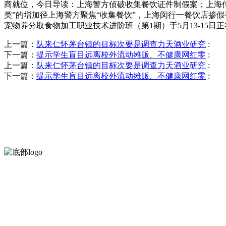
商就位，今日导读：上海警方侦破收集餐饮证件制假案；上海传递
类”的增加径上海警方聚焦“收集餐饮”，上海闵行一餐饮店掺假被
宠物养分取食物加工职业技术进阶班（第1期）于5月13-15日正
上一篇：
队来仁怀茅台镇的目标次要是调查力天酒业研究
:
下一篇：
提示学生盲目远离校外流动摊贩、不健康网红零
:
上一篇：
队来仁怀茅台镇的目标次要是调查力天酒业研究
:
下一篇：
提示学生盲目远离校外流动摊贩、不健康网红零
:
河北中国·永利集团(304am-VIP认证)官网食品有限公司创建于19
混合菜，胡萝卜等。
服务支持