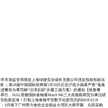
平台上海市市场监管局查处上海绿捷实业成长无限公司违反投标投标法
 ｜第28届中国国际焙烤展5月20日正在沪昌大揭幕严查“鬼魂
进餐饮办事范畴“洁净后厨”步履工做方案》的通知【收集餐
夫举行，SIAL西雅国际食物展Match Me三大高规格商贸办事沉磅
拓无机新蓝海！打制上海食物平安数字化新范式的BIOFACH
细节；9月南下广州帮力食饮企业掘金大湾区大牌齐聚、头部采购