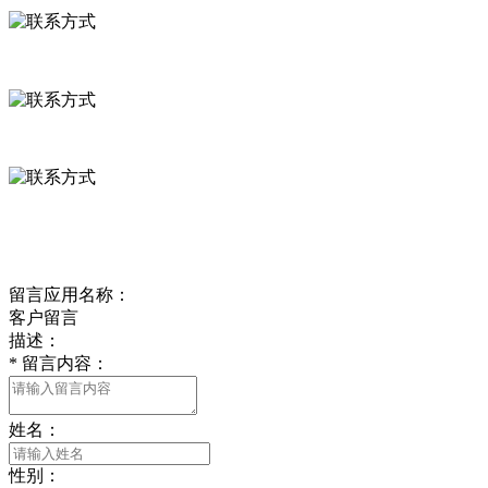
河北省保定市徐水县崔庄镇吴庄村
0312-8799456 18633256098
delishipin@yeah.net
给我留言
留言应用名称：
客户留言
描述：
*
留言内容：
姓名：
性别：