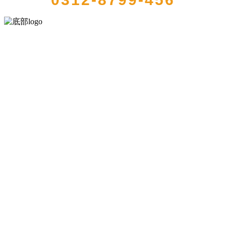
河北中国·永利集团(304am-VIP认证)官网食品有限公司创建于1991年，
是经省级注册的大型农产品加工出口企业，注册资金2000万元，总资
产1亿多元。公司产品有速冻甜糯玉米，芦笋，青豆，草莓，花菜，青
刀豆，混合菜，胡萝卜等。
服务支持
关于我们
食品安全知识
食品安全资讯
联系我们
联系方式