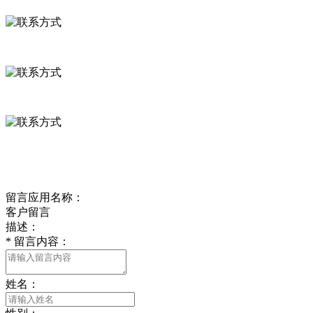
河北省保定市徐水县崔庄镇吴庄村
0312-8799456 18633256098
delishipin@yeah.net
给我留言
留言应用名称：
客户留言
描述：
*
留言内容：
姓名：