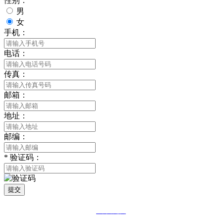
性别：
男
女
手机：
电话：
传真：
邮箱：
地址：
邮编：
*
验证码：
提交
网站地图