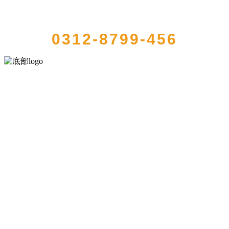
QUICK CONTACT US
0312-8799-456
河北中国·永利集团(304am-VIP认证)官网食品有限公司创建于1991年，
是经省级注册的大型农产品加工出口企业，注册资金2000万元，总资
产1亿多元。公司产品有速冻甜糯玉米，芦笋，青豆，草莓，花菜，青
刀豆，混合菜，胡萝卜等。
服务支持
关于我们
食品安全知识
食品安全资讯