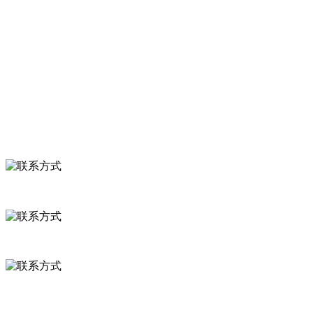
关于我们
食品安全知识
食品安全资讯
联系我们
联系方式
河北省保定市徐水县崔庄镇吴庄村
0312-8799456 18633256098
delishipin@yeah.net