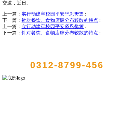
交道，近日。
上一篇：
实行动建牢校园平安坚忍樊篱
:
下一篇：
针对餐饮、食物店肆分布较散的特点
:
上一篇：
实行动建牢校园平安坚忍樊篱
:
下一篇：
针对餐饮、食物店肆分布较散的特点
:
QUICK CONTACT US
0312-8799-456
河北中国·永利集团(304am-VIP认证)官网食品有限公司创建于1991年，
是经省级注册的大型农产品加工出口企业，注册资金2000万元，总资
产1亿多元。公司产品有速冻甜糯玉米，芦笋，青豆，草莓，花菜，青
刀豆，混合菜，胡萝卜等。
服务支持