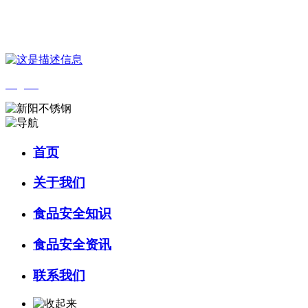
您好，欢迎来到 河北中国·永利集团(304am-VIP认证)官网食品 官方网
English
首页
关于我们
食品安全知识
食品安全资讯
联系我们