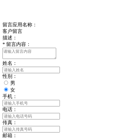
delishipin@yeah.net
给我留言
留言应用名称：
客户留言
描述：
*
留言内容：
姓名：
性别：
男
女
手机：
电话：
传真：
邮箱：