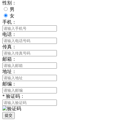
性别：
男
女
手机：
电话：
传真：
邮箱：
地址：
邮编：
*
验证码：
提交