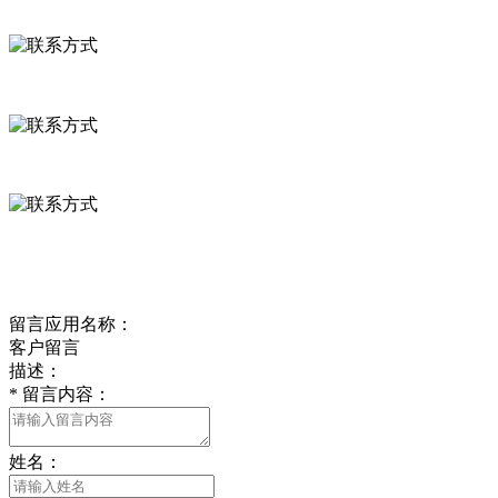
联系方式
河北省保定市徐水县崔庄镇吴庄村
0312-8799456 18633256098
delishipin@yeah.net
给我留言
留言应用名称：
客户留言
描述：
*
留言内容：
姓名：