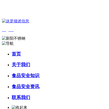
您好，欢迎来到 河北中国·永利集团(304am-VIP认证)官网食品 官方网
English
首页
关于我们
食品安全知识
食品安全资讯
联系我们