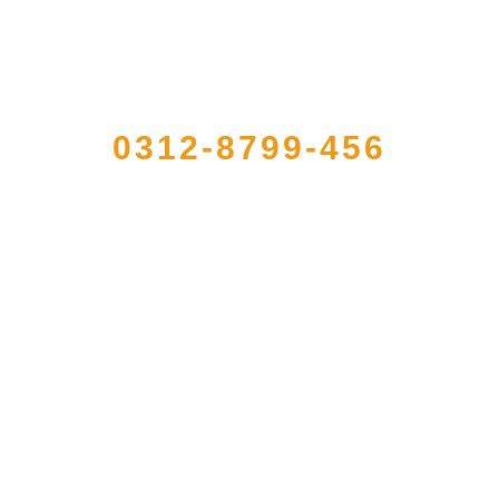
QUICK CONTACT US
0312-8799-456
91年，是经省级注册的大型农产品加工出口企业，注册资金2000万元，总