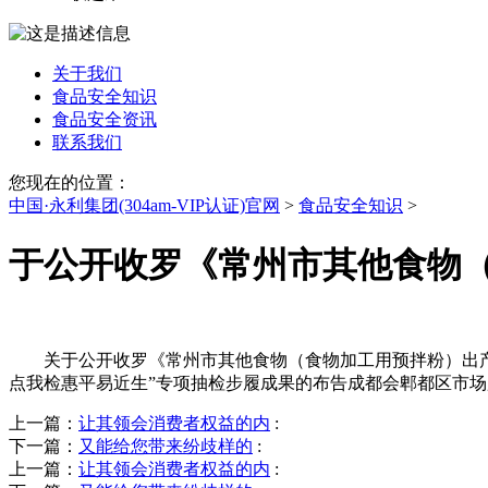
关于我们
食品安全知识
食品安全资讯
联系我们
您现在的位置：
中国·永利集团(304am-VIP认证)官网
>
食品安全知识
>
于公开收罗《常州市其他食物
关于公开收罗《常州市其他食物（食物加工用预拌粉）出产许可
点我检惠平易近生”专项抽检步履成果的布告成都会郫都区市场
上一篇：
让其领会消费者权益的内
:
下一篇：
又能给您带来纷歧样的
:
上一篇：
让其领会消费者权益的内
: