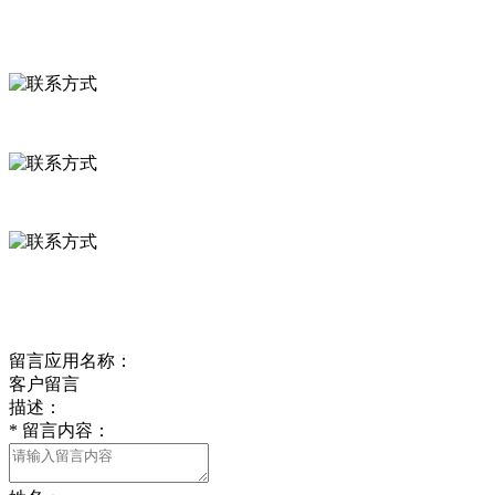
联系我们
联系方式
河北省保定市徐水县崔庄镇吴庄村
0312-8799456 18633256098
delishipin@yeah.net
给我留言
留言应用名称：
客户留言
描述：
*
留言内容：