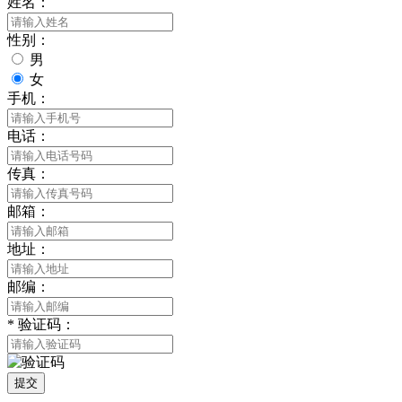
姓名：
性别：
男
女
手机：
电话：
传真：
邮箱：
地址：
邮编：
*
验证码：
提交