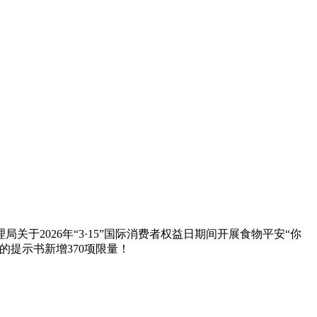
026年“3·15”国际消费者权益日期间开展食物平安“你
提示书新增370项限量！