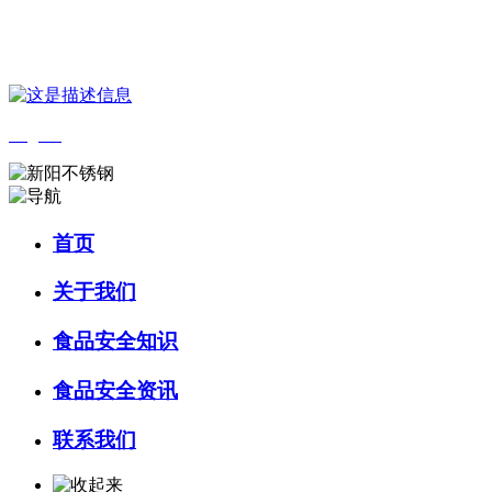
您好，欢迎来到 河北中国·永利集团(304am-VIP认证)官网食品 官方网
English
首页
关于我们
食品安全知识
食品安全资讯
联系我们