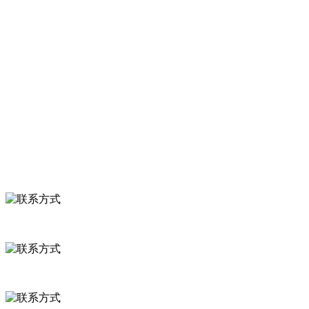
服务支持
关于我们
食品安全知识
食品安全资讯
联系我们
联系方式
河北省保定市徐水县崔庄镇吴庄村
0312-8799456 18633256098