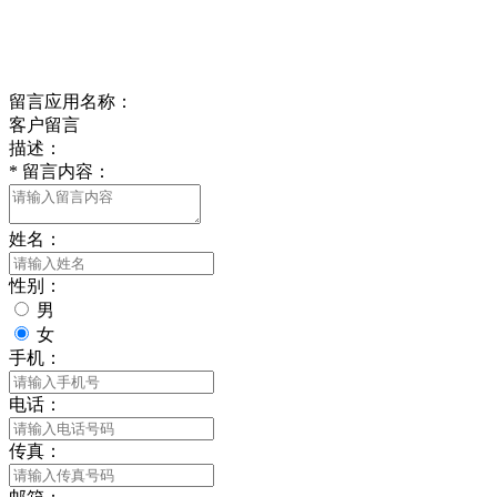
delishipin@yeah.net
给我留言
留言应用名称：
客户留言
描述：
*
留言内容：
姓名：
性别：
男
女
手机：
电话：
传真：