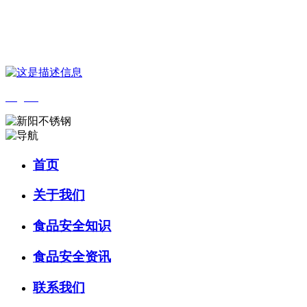
您好，欢迎来到 河北中国·永利集团(304am-VIP认证)官网食品 官方网
站！
English
首页
关于我们
食品安全知识
食品安全资讯
联系我们