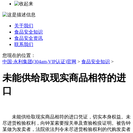
关于我们
食品安全知识
食品安全资讯
联系我们
您现在的位置：
中国·永利集团(304am-VIP认证)官网
>
食品安全知识
>
未能供给取现实商品相符的进
口
未能供给取现实商品相符的进口凭证，切实本身权益。未
尽进货检验权利，向钟某索要报关单及查验检疫证明。被告钟
某做为发卖者，法院依法判令未尽进货检验权利的代购发卖者