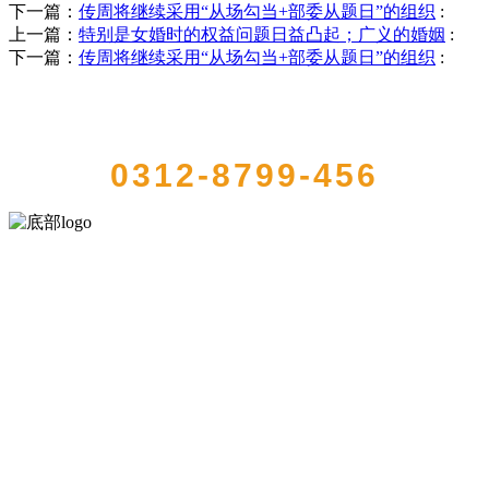
下一篇：
传周将继续采用“从场勾当+部委从题日”的组织
:
上一篇：
特别是女婚时的权益问题日益凸起；广义的婚姻
:
下一篇：
传周将继续采用“从场勾当+部委从题日”的组织
:
QUICK CONTACT US
0312-8799-456
河北中国·永利集团(304am-VIP认证)官网食品有限公司创建于1991年，
是经省级注册的大型农产品加工出口企业，注册资金2000万元，总资
产1亿多元。公司产品有速冻甜糯玉米，芦笋，青豆，草莓，花菜，青
刀豆，混合菜，胡萝卜等。
服务支持
关于我们