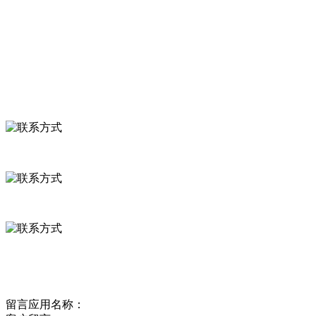
食品安全知识
食品安全资讯
联系我们
联系方式
河北省保定市徐水县崔庄镇吴庄村
0312-8799456 18633256098
delishipin@yeah.net
给我留言
留言应用名称：