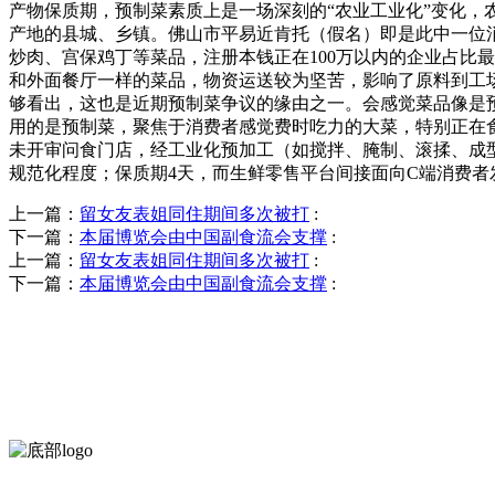
产物保质期，预制菜素质上是一场深刻的“农业工业化”变化，
产地的县城、乡镇。佛山市平易近肯托（假名）即是此中一位
炒肉、宫保鸡丁等菜品，注册本钱正在100万以内的企业占比
和外面餐厅一样的菜品，物资运送较为坚苦，影响了原料到工场
够看出，这也是近期预制菜争议的缘由之一。会感觉菜品像是预制
用的是预制菜，聚焦于消费者感觉费时吃力的大菜，特别正在
未开审问食门店，经工业化预加工（如搅拌、腌制、滚揉、成型、
规范化程度；保质期4天，而生鲜零售平台间接面向C端消费
上一篇：
留女友表姐同住期间多次被打
:
下一篇：
本届博览会由中国副食流会支撑
:
上一篇：
留女友表姐同住期间多次被打
:
下一篇：
本届博览会由中国副食流会支撑
: