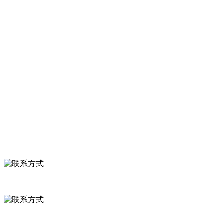
河北中国·永利集团(304am-VIP认证)官网食品有限公司创建于19
混合菜，胡萝卜等。
服务支持
关于我们
食品安全知识
食品安全资讯
联系我们
联系方式
河北省保定市徐水县崔庄镇吴庄村
0312-8799456 18633256098