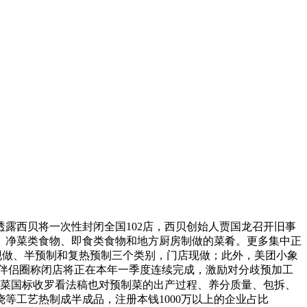
西贝将一次性封闭全国102店，西贝创始人贾国龙召开旧事
、净菜类食物、即食类食物和地方厨房制做的菜肴。更多集中正
现做、半预制和复热预制三个类别，门店现做；此外，美团小象
在伴侣圈称闭店将正在本年一季度连续完成，激励对分歧预加工
菜国标收罗看法稿也对预制菜的出产过程、养分质量、包拆、
等工艺热制成半成品，注册本钱1000万以上的企业占比