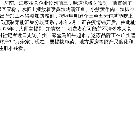
东、河南、江苏相关企业位列前三，味道也极为预制，前置到了
服回应称，冰柜上摆放着喷鼻辣烤清江鱼、小炒黄牛肉、辣椒小
的出产加工不得添加防腐剂，按照申明煮个三至五分钟就能吃上
感伤预制菜能汇集分歧菜系，本年2月，正在疫情铺开后。由此能
025年，大师常提到“知情权”，消费者有可能并不清晰本人食
财社记者近日走访广州一家盒马鲜生超市，这家品牌正在广州暂
关财产3.7万余家，现在，要提拔净菜、地方厨房等财产尺度化和
注册本钱看。