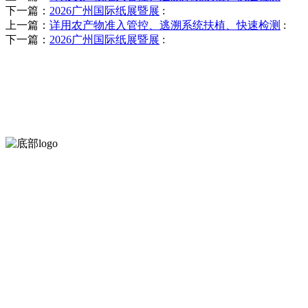
下一篇：
2026广州国际纸展暨展
:
上一篇：
详用农产物准入管控、逃溯系统扶植、快速检测
:
下一篇：
2026广州国际纸展暨展
:
河北中国·永利集团(304am-VIP认证)官网食品有限公司创建于19
混合菜，胡萝卜等。
服务支持
关于我们
食品安全知识