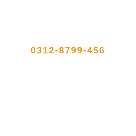
QUICK CONTACT US
0312-8799-456
91年，是经省级注册的大型农产品加工出口企业，注册资金2000万元，总