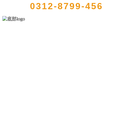
0312-8799-456
河北中国·永利集团(304am-VIP认证)官网食品有限公司创建于1991年，
是经省级注册的大型农产品加工出口企业，注册资金2000万元，总资
产1亿多元。公司产品有速冻甜糯玉米，芦笋，青豆，草莓，花菜，青
刀豆，混合菜，胡萝卜等。
服务支持
关于我们
食品安全知识
食品安全资讯
联系我们