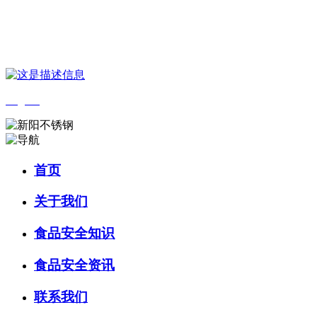
您好，欢迎来到 河北中国·永利集团(304am-VIP认证)官网食品 官方网
站！
English
首页
关于我们
食品安全知识
食品安全资讯
联系我们