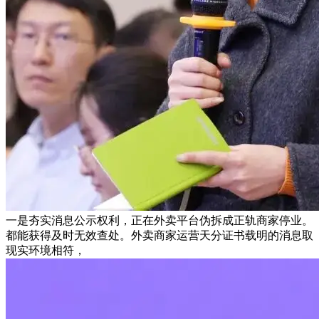
一是夯实消息公示权利，正在外卖平台伪拆成正轨商家停业。
都能获得及时无效查处。外卖商家运营天分证书载明的消息取
现实环境相符，