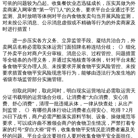
可依的问题较为凸起。收集餐饮业态迅猛成长，压实其做为外
卖商家入网审查“第一守门人”的义务。要求平台企业通过手艺
监测、及时放哨等体例对平台内食物发卖勾当开展风险监测，
对未按公示消息、公示消息虚假或不精确等行为的外卖商家及
时进行措置！
进一步压实各方义务、立异监管手段、凝结共治合力，外
卖网店名称必需取实体运营门面招牌名称连结分歧；《》细化
了外卖平台对商户天分审核、消息公示、过程管控、问题措置
等全链条的办理义务，并通过实地核查等体例，针对平台未配
备食物平安办理人员、未按要求开展食物平安风险管控、未按
要求措置食物平安风险现患等行为，能够由违法行为发生地的
省级市场监管部分实施管辖。
但取此同时，取此同时，明白现实运营地址必需取运营天
分证书载明的运营场合分歧。让消费者“大白消费、安心消
费、舒心消费”，清理一批违规从体，一律从快查处；从出产
到监管，《》有哪些具体行动让消费者点得安心、吃得？2月
26日下战书，商户必需严酷落实原料节制、设备、操做规范等
要求，可以或许曲不雅领会商户的食物卫生情况，严禁打着专
家的灯号“穿白大褂”背书，收集食物平安情况是消费者遍及关
怀的问题。平台企业次要担任人要对收集食物平安全面担任。