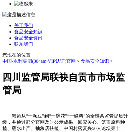
关于我们
食品安全知识
食品安全资讯
联系我们
您现在的位置：
中国·永利集团(304am-VIP认证)官网
>
食品安全知识
>
四川监管局联袂自贡市市场监
管局
鞭策从“一颗豆”到“一碗花”“一碟料”的全链条监管提质升
级，并通过部分官网及时公示成果、回应关心。笼盖原料种
植、蘸水出产、抽象店扶植、中国村落复兴50人论坛第十二