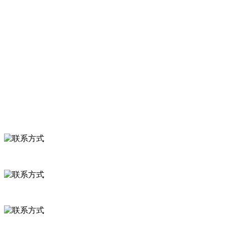
服务支持
关于我们
食品安全知识
食品安全资讯
联系我们
联系方式
河北省保定市徐水县崔庄镇吴庄村
0312-8799456 18633256098