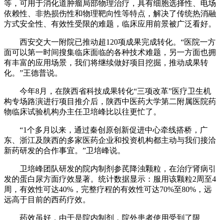
等，可用于消化道肿瘤局部物理治疗，具有细胞选择性、电场
依赖性、非热损伤性和物理靶向性等特点，解决了传统热消融
方式安全性、有效性受限的难题，临床应用前景被广泛看好。
西安交大一附院已推动超120项成果完成转化。“医院一方
面可以第一时间搜集临床面临的各种技术难题，另一方面也拥
有丰富的应用场景，我们将继续做好项目挖掘，推动成果转
化。”王德普说。
今年8月，在陕西省科技成果转化“三项改革”医疗卫生机
构专场路演进行项目推介后，陕西中医药大学第二附属医院药
物临床试验机构办主任卫培峰比以往更忙了。
“1个多月以来，通过秦创原创新促进中心牵线搭桥，广
东、浙江及陕西的多家医药企业和投资机构都主动与我们接洽
新药研发的合作事宜。”卫培峰说。
卫培峰团队研发的院内制剂参芪降浊颗粒，在治疗肾病引
发的蛋白尿方面疗效显著。统计数据显示：服用该颗粒2周至4
周，有效性可达40%，完整疗程的有效性可达70%至80%，远
远高于目前的西药疗效。
药效虽好，由于是院内制剂，院外患者使用受到了限