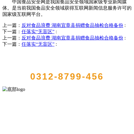
中国食品安全网是我国食品安全领域国家级专业新闻媒
体。是当前我国食品安全领域获得互联网新闻信息服务许可的
国家级互联网平台。
上一篇：
反对食品浪费 湖南宜章县捐赠食品抽检合格备份
:
下一篇：
任落实“无盲区”
:
上一篇：
反对食品浪费 湖南宜章县捐赠食品抽检合格备份
:
下一篇：
任落实“无盲区”
:
QUICK CONTACT US
0312-8799-456
河北中国·永利集团(304am-VIP认证)官网食品有限公司创建于1991年，
是经省级注册的大型农产品加工出口企业，注册资金2000万元，总资
产1亿多元。公司产品有速冻甜糯玉米，芦笋，青豆，草莓，花菜，青
刀豆，混合菜，胡萝卜等。