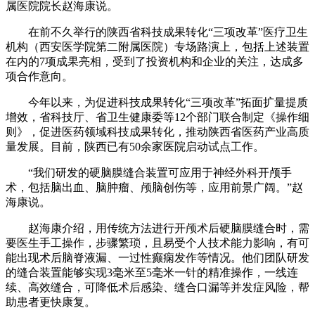
属医院院长赵海康说。
在前不久举行的陕西省科技成果转化“三项改革”医疗卫生
机构（西安医学院第二附属医院）专场路演上，包括上述装置
在内的7项成果亮相，受到了投资机构和企业的关注，达成多
项合作意向。
今年以来，为促进科技成果转化“三项改革”拓面扩量提质
增效，省科技厅、省卫生健康委等12个部门联合制定《操作细
则》，促进医药领域科技成果转化，推动陕西省医药产业高质
量发展。目前，陕西已有50余家医院启动试点工作。
“我们研发的硬脑膜缝合装置可应用于神经外科开颅手
术，包括脑出血、脑肿瘤、颅脑创伤等，应用前景广阔。”赵
海康说。
赵海康介绍，用传统方法进行开颅术后硬脑膜缝合时，需
要医生手工操作，步骤繁琐，且易受个人技术能力影响，有可
能出现术后脑脊液漏、一过性癫痫发作等情况。他们团队研发
的缝合装置能够实现3毫米至5毫米一针的精准操作，一线连
续、高效缝合，可降低术后感染、缝合口漏等并发症风险，帮
助患者更快康复。