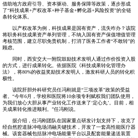
借助地方政府引导、资本驱动、服务保障等政策，逐步形成
了“科技成果+产权改革+种子基金+孵化器+风险投资”的全链
条转化体系。
以产权改革为例，科技成果是国有资产，流失咋办？该院
将职务科技成果资产单列管理，不纳入国有资产保值增值管理
考核范围，建立尽职免责机制，打消了医务工作者“不敢转”的
顾虑。
同时，西安交大一附院鼓励技术发明人通过作价投资入股
的方式，进行成果转化。依据医院《科技成果转化管理办
法》，将80%的收益奖励技术发明人，激发科研人员的转化积
极性。
该院肝胆外科研究员任冯刚就是“三项改革”政策的受益
者。“今年6月，学校和医院将10余项专利赋权我们团队使用，
为我们放心大胆从事产业转化工作送来了‘定心丸’。目前，相
关成果转化推进顺利。”任冯刚说。
据介绍，任冯刚团队在国家重点研发计划支持下，攻克了
经自然腔道脉冲电场消融关键技术，开发了一套高性能医疗器
械。该套器械包括脉冲电场能量平台以及配套能量递送装置