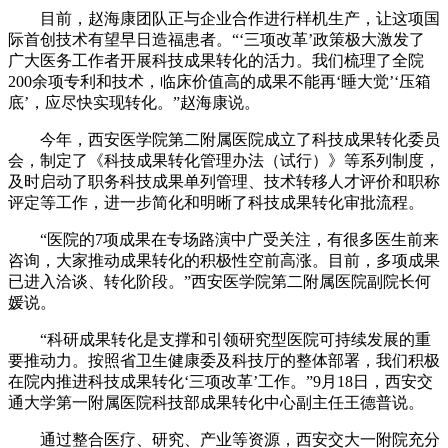
目前，赵海康团队正与企业合作进行样机生产，让这项国
际首创技术有望早日造福患者。“‘三项改革’政策极大激发了
广大医务工作者开展科技成果转化的活力。我们梳理了全院
200余项专利和技术，临床价值高的成果不能再‘睡大觉’‘压箱
底’，应尽快实现转化。”赵海康说。
今年，西安医学院第二附属医院成立了科技成果转化委员
会，制定了《科技成果转化管理办法（试行）》等系列制度，
及时启动了职务科技成果单列管理、技术转移人才评价和职称
评定等工作，进一步简化和明晰了科技成果转化审批流程。
“医院的7项成果在专场路演中广受关注，有很多医生前来
咨询，大家推动成果转化的积极性空前高涨。目前，多项成果
已进入洽谈、转化阶段。”西安医学院第二附属医院副院长何
媛说。
“科研成果转化是支撑和引领研究型医院可持续发展的重
要推动力。按照省卫生健康委及科技厅的整体部署，我们积极
在院内推进科技成果转化‘三项改革’工作。”9月18日，西安交
通大学第一附属医院科技部成果转化中心副主任王德普说。
通过整合医疗、研究、产业等资源，西安交大一附院充分