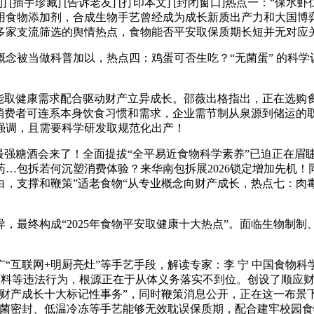
[插手珍藏] [告诉老友] [打印本文] [封闭窗口]热点一：“保
用食物添加剂，合成生物手艺曾经成为成长新质出产力和大国博
家支流筛选的舆情热点，食物能否平安取保质期长短并无对应关系
被当做科普加以，热点四：鸡蛋可否生吃？“无菌蛋” 的科学
取健康需求配合驱动财产立异成长。邵薇出格指出，正在选购
布。消费者可连系本身饮食习惯和需求，企业需节制从泉源到储运
强调，且需要科学研发取规范化出产！
强糖酒会来了！全面提拔“全平易近食物科学素养”已迫正在眉
…包拆若何沉塑消费体验？来华南包拆展2026锁定增加先机
白，支撑和鞭策”适老食物“从专业概念向财产成长，热点七：肉
最终构成“2025年食物平安取健康十大热点”。面临生物制制
互联网+明厨亮灶”等手艺手段，解读专家：李 宁 中国食物科
质原料等违法行为，根源正在于从体义务落实不到位。创设了顺应
取财产成长十大标记性事务”，同时鞭策消息公开，正在这一布景下
菌密封、低温冷冻等手艺能够无效耽误保质期，配合建牢校园食物