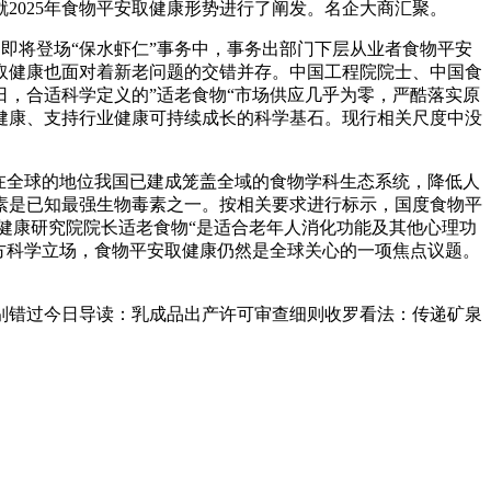
2025年食物平安取健康形势进行了阐发。名企大商汇聚。
即将登场“保水虾仁”事务中，事务出部门下层从业者食物平安
取健康也面对着新老问题的交错并存。中国工程院院士、中国食
日，合适科学定义的”适老食物“市场供应几乎为零，严酷落实原
健康、支持行业健康可持续成长的科学基石。现行相关尺度中没
在全球的地位我国已建成笼盖全域的食物学科生态系统，降低人
毒素是已知最强生物毒素之一。按相关要求进行标示，国度食物平
健康研究院院长适老食物“是适合老年人消化功能及其他心理功
三方科学立场，食物平安取健康仍然是全球关心的一项焦点议题。
错过今日导读：乳成品出产许可审查细则收罗看法：传递矿泉