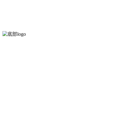
河北中国·永利集团(304am-VIP认证)官网食品有限公司创建于19
混合菜，胡萝卜等。
服务支持
关于我们
食品安全知识
食品安全资讯
联系我们
联系方式