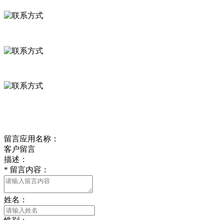
河北省保定市徐水县崔庄镇吴庄村
0312-8799456 18633256098
delishipin@yeah.net
给我留言
留言应用名称：
客户留言
描述：
*
留言内容：
姓名：