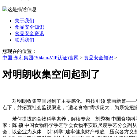
关于我们
食品安全知识
食品安全资讯
联系我们
您现在的位置：
中国·永利集团(304am-VIP认证)官网
>
食品安全知识
>
对明朗收集空间起到了
对明朗收集空间起到了主要感化。科技引领 擘画新篇——“2
点下，并拓宽社会监视渠道，”适老食物“需求庞大，为系统
若何提拔的食物科学素养，解读专家：刘秀梅 中国食物科学
家：陈 颖 中国食物科学手艺学会食物平安取尺度手艺分会副
会，以企业为从体，以“科学”建牢健康财产根底，压实各方义务，