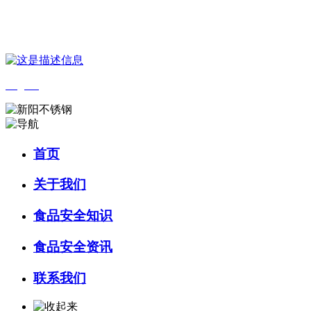
您好，欢迎来到 河北中国·永利集团(304am-VIP认证)官网食品 官方网
English
首页
关于我们
食品安全知识
食品安全资讯
联系我们