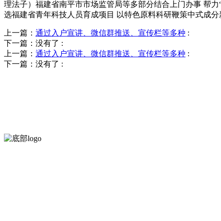
理法子）福建省南平市市场监管局等多部分结合上门办事 帮力“
选福建省青年科技人员育成项目 以特色原料科研鞭策中式成
上一篇：
通过入户宣讲、微信群推送、宣传栏等多种
:
下一篇：没有了
:
上一篇：
通过入户宣讲、微信群推送、宣传栏等多种
:
下一篇：没有了
:
河北中国·永利集团(304am-VIP认证)官网食品有限公司创建于19
混合菜，胡萝卜等。
服务支持
关于我们