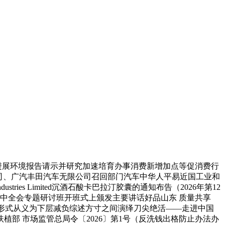
进展环境报告请示并研究加速培育办事消费新增加点等促消费行
公司、广汽丰田汽车无限公司召回部门汽车中华人平易近国工业和
stries Limited沉酒石酸卡巴拉汀胶囊的通知布告（2026年第12
四中全会专题研讨班开班式上颁发主要讲话好品山东 质量共享
治形式从义为下层减负综述方寸之间演绎刀尖绝活——走进中国
植部 市场监管总局令〔2026〕第1号（反洗钱出格防止办法办