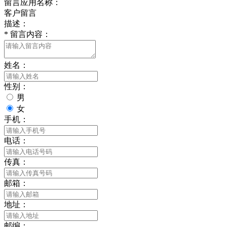
留言应用名称：
客户留言
描述：
*
留言内容：
姓名：
性别：
男
女
手机：
电话：
传真：
邮箱：
地址：
邮编：