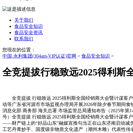
关于我们
食品安全知识
食品安全资讯
联系我们
您现在的位置：
中国·永利集团(304am-VIP认证)官网
>
食品安全知识
>
全竞提拔行稳致远2025得利斯
全竞提拔 行稳致远 2025得利斯全国经销商大会暨计谋客
动等广东省河源市市场监视办理局开展2026年除夕春节期间
消息化部 商务部 海关总署 市场监管总局通知布告（2025年第14号）国度
号）全竞提拔 行稳致远 2025得利斯全国经销商大会暨计
——财产链上的“好品山东”融媒宣推勾当正在山东济南启动减
工艺丹青妙手、国度级非物质文化遗产（潮州木雕）代表性传承人