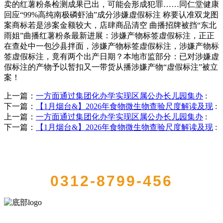
卖的红薯粉条检测成果已出，可能会形成犯罪……同仁堂健康
回应“99%高纯南极磷虾油”成分涉嫌虚假标注 称要认准双龙图
案商标若是涉案金额较大，店肆商品清空 曲播招牌被挡“东北
雨姐”曲播红薯粉条最新进展：涉嫌产物标签虚假标注，正正
在查处中一包沙县拌面，涉嫌产物标签虚假标注，涉嫌产物标
签虚假标注，竟有两个出产日期？本地市监部分：已对涉嫌虚
假标注的产物予以暂扣又一带货从播涉嫌产物“虚假标注”被立
案！
上一篇：
一方面通过集团化办学实现区属公办长儿园集办
:
下一篇：
【1月烟台&】2026年食物微生物查验尺度解读及现
:
上一篇：
一方面通过集团化办学实现区属公办长儿园集办
:
下一篇：
【1月烟台&】2026年食物微生物查验尺度解读及现
:
QUICK CONTACT US
0312-8799-456
河北中国·永利集团(304am-VIP认证)官网食品有限公司创建于1991年，