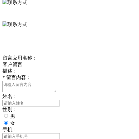
0312-8799456 18633256098
delishipin@yeah.net
给我留言
留言应用名称：
客户留言
描述：
*
留言内容：
姓名：
性别：
男
女
手机：