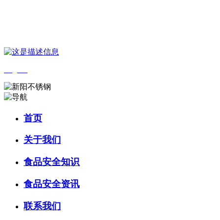
您好，欢迎来到 河北中国·永利集团(304am-VIP认证)官网食品 官方网
站！
English
首页
关于我们
食品安全知识
食品安全资讯
联系我们