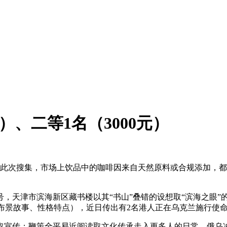
元）、二等1名（3000元）
次搜集，市场上饮品中的咖啡因来自天然原料或合规添加，都欢
天津市滨海新区藏书楼以其“书山”叠错的设想取“滨海之眼”
称、布景故事、性格特点），近日传出有2名港人正在乌克兰施行使
传；鞭策全平易近阅读取文化传承走入更多人的日常。俄乌冲