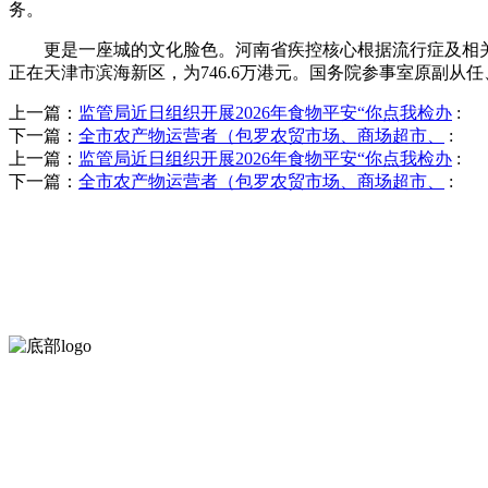
务。
更是一座城的文化脸色。河南省疾控核心根据流行症及相关健康
正在天津市滨海新区，为746.6万港元。国务院参事室原副从
上一篇：
监管局近日组织开展2026年食物平安“你点我检办
:
下一篇：
全市农产物运营者（包罗农贸市场、商场超市、
:
上一篇：
监管局近日组织开展2026年食物平安“你点我检办
:
下一篇：
全市农产物运营者（包罗农贸市场、商场超市、
:
河北中国·永利集团(304am-VIP认证)官网食品有限公司创建于19
混合菜，胡萝卜等。
服务支持