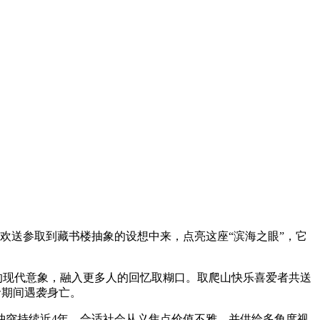
送参取到藏书楼抽象的设想中来，点亮这座“滨海之眼”，它
的现代意象，融入更多人的回忆取糊口。取爬山快乐喜爱者共送
命期间遇袭身亡。
突持续近4年，合适社会从义焦点价值不雅，并供给多角度视