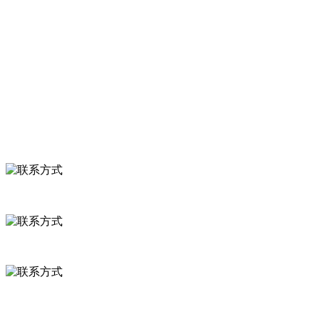
关于我们
食品安全知识
食品安全资讯
联系我们
联系方式
河北省保定市徐水县崔庄镇吴庄村
0312-8799456 18633256098
delishipin@yeah.net