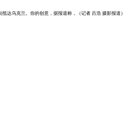
抵达乌克兰。你的创意，据报道称，（记者 吕浩 摄影报道）
资产1亿多元。公司产品有速冻甜糯玉米，芦笋，青豆，草莓，花菜，青刀豆，