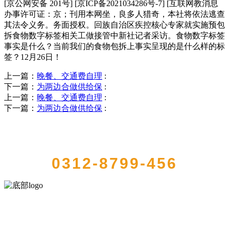
[京公网安备 201号] [京ICP备2021034286号-7] [互联网教消息
办事许可证：京；刊用本网坐，良多人猎奇，本社将依法逃查
其法令义务。务面授权。回族自治区疾控核心专家就实施预包
拆食物数字标签相关工做接管中新社记者采访。食物数字标签
事实是什么？当前我们的食物包拆上事实呈现的是什么样的标
签？12月26日！
上一篇：
晚餐、交通费自理
:
下一篇：
为两边合做供给保
:
上一篇：
晚餐、交通费自理
:
下一篇：
为两边合做供给保
:
QUICK CONTACT US
0312-8799-456
河北中国·永利集团(304am-VIP认证)官网食品有限公司创建于1991年，
是经省级注册的大型农产品加工出口企业，注册资金2000万元，总资