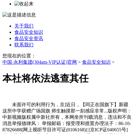
关于我们
食品安全知识
食品安全资讯
联系我们
您现在的位置：
中国·永利集团(304am-VIP认证)官网
>
食品安全知识
>
本社将依法逃查其任
未面许可的利用行为，京]近日，【同正在国旗下】新疆
这所中学获赠广场国旗 师生触摸那一刻感应非常...版权声明：
中新视频版权属中新社所有，本网坐所刊载消息，违法和不良
消息举报德律风： 举报邮箱：报受理和措置办理法子：86-10-
87826688[网上视听节目许可证(0106168)] [京ICP证040655号]