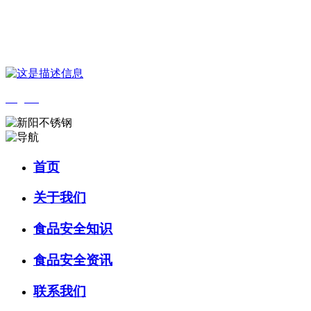
您好，欢迎来到 河北中国·永利集团(304am-VIP认证)官网食品 官方网
站！
English
首页
关于我们
食品安全知识
食品安全资讯
联系我们