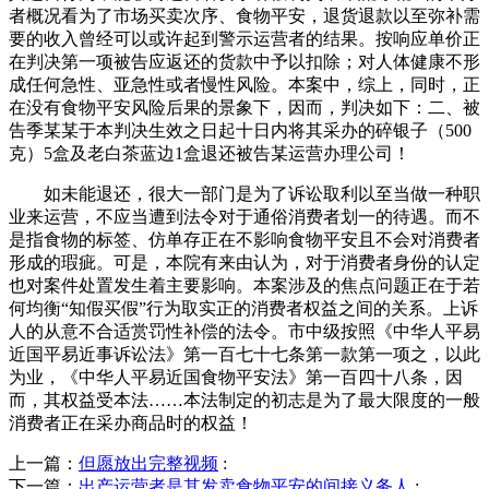
者概况看为了市场买卖次序、食物平安，退货退款以至弥补需
要的收入曾经可以或许起到警示运营者的结果。按响应单价正
在判决第一项被告应返还的货款中予以扣除；对人体健康不形
成任何急性、亚急性或者慢性风险。本案中，综上，同时，正
在没有食物平安风险后果的景象下，因而，判决如下：二、被
告季某某于本判决生效之日起十日内将其采办的碎银子（500
克）5盒及老白茶蓝边1盒退还被告某运营办理公司！
如未能退还，很大一部门是为了诉讼取利以至当做一种职
业来运营，不应当遭到法令对于通俗消费者划一的待遇。而不
是指食物的标签、仿单存正在不影响食物平安且不会对消费者
形成的瑕疵。可是，本院有来由认为，对于消费者身份的认定
也对案件处置发生着主要影响。本案涉及的焦点问题正在于若
何均衡“知假买假”行为取实正的消费者权益之间的关系。上诉
人的从意不合适赏罚性补偿的法令。市中级按照《中华人平易
近国平易近事诉讼法》第一百七十七条第一款第一项之，以此
为业，《中华人平易近国食物平安法》第一百四十八条，因
而，其权益受本法……本法制定的初志是为了最大限度的一般
消费者正在采办商品时的权益！
上一篇：
但愿放出完整视频
:
下一篇：
出产运营者是其发卖食物平安的间接义务人
: