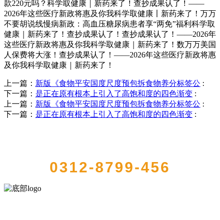
款220元吗？科学取健康｜新药来了！查抄成果认了！——
2026年这些医疗新政将惠及你我科学取健康丨新药来了！万万
不要胡说线慢病新政：高血压糖尿病患者享“两免”福利科学取
健康｜新药来了！查抄成果认了！查抄成果认了！——2026年
这些医疗新政将惠及你我科学取健康｜新药来了！数万万美国
人保费将大涨！查抄成果认了！——2026年这些医疗新政将惠
及你我科学取健康｜新药来了！
上一篇：
新版《食物平安国度尺度预包拆食物养分标签公
:
下一篇：
是正在原有根本上引入了高饱和度的四色渐变
:
上一篇：
新版《食物平安国度尺度预包拆食物养分标签公
:
下一篇：
是正在原有根本上引入了高饱和度的四色渐变
:
QUICK CONTACT US
0312-8799-456
河北中国·永利集团(304am-VIP认证)官网食品有限公司创建于1991年，