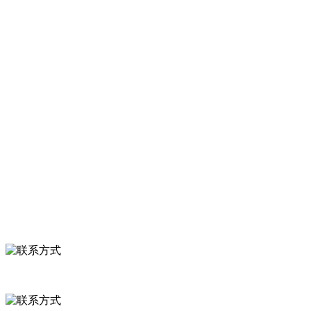
是经省级注册的大型农产品加工出口企业，注册资金2000万元，总资
产1亿多元。公司产品有速冻甜糯玉米，芦笋，青豆，草莓，花菜，青
刀豆，混合菜，胡萝卜等。
服务支持
关于我们
食品安全知识
食品安全资讯
联系我们
联系方式
河北省保定市徐水县崔庄镇吴庄村