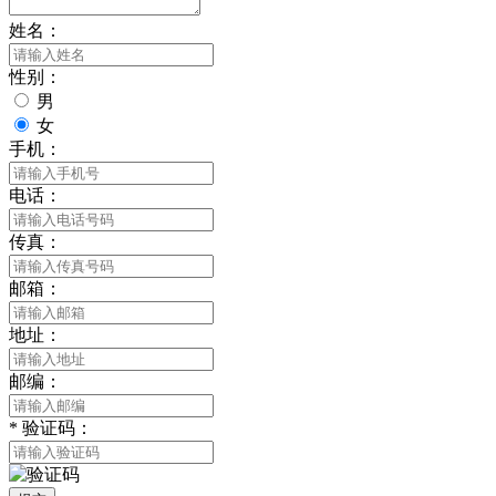
姓名：
性别：
男
女
手机：
电话：
传真：
邮箱：
地址：
邮编：
*
验证码：