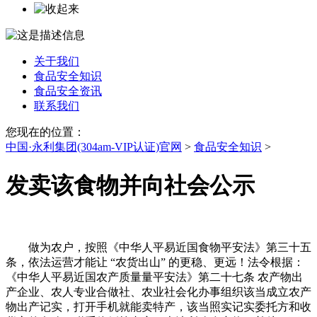
关于我们
食品安全知识
食品安全资讯
联系我们
您现在的位置：
中国·永利集团(304am-VIP认证)官网
>
食品安全知识
>
发卖该食物并向社会公示
做为农户，按照《中华人平易近国食物平安法》第三十五
条，依法运营才能让 “农货出山” 的更稳、更远！法令根据：
《中华人平易近国农产质量量平安法》第二十七条 农产物出
产企业、农人专业合做社、农业社会化办事组织该当成立农产
物出产记实，打开手机就能卖特产，该当照实记实委托方和收