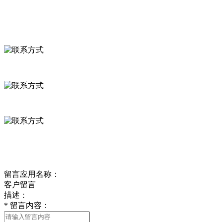
联系我们
联系方式
河北省保定市徐水县崔庄镇吴庄村
0312-8799456 18633256098
delishipin@yeah.net
给我留言
留言应用名称：
客户留言
描述：
*
留言内容：